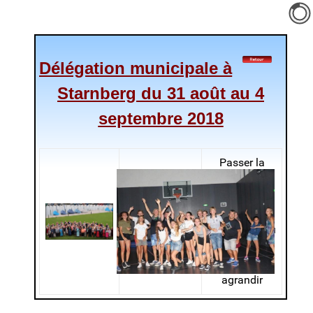
Délégation
municipale à
Starnberg du 31 août au 4
septembre 2018
Passer la
souris sur la
photo pour
arrêter le
défilement ou
cliquer sur la
photo pour
agrandir