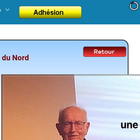
s
e du Nord