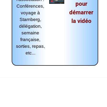
pour
Conférences,
démarrer
voyage à
Starnberg,
la vidéo
délégation,
semaine
française,
sorties, repas,
etc...