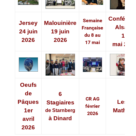
Conféren
Semaine
Jersey
Malouinière
Alsace
Française
24 juin
19 juin
du 8 au
12
2026
2026
17 mai
mai 202
Oeufs
de
6
CR AG
Pâques
Les 2
Stagiaires
février
1er
Mathild
de
Starnberg
2026
à Dinard
avril
2026